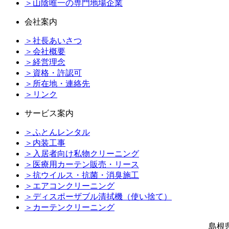
＞山陰唯一の専門地場企業
会社案内
＞社長あいさつ
＞会社概要
＞経営理念
＞資格・許認可
＞所在地・連絡先
＞リンク
サービス案内
＞ふとんレンタル
＞内装工事
＞入居者向け私物クリーニング
＞医療用カーテン販売・リース
＞抗ウイルス・抗菌・消臭施工
＞エアコンクリーニング
＞ディスポーザブル清拭機（使い捨て）
＞カーテンクリーニング
島根