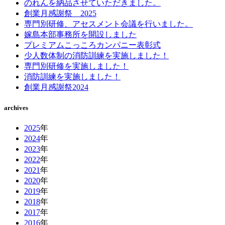
のれんを納品させていただきました。
創業月感謝祭 2025
専門別研修、アセスメント会議を行いました。
嫁島本部事務所を開設しました
プレミアムこっころカンパニー表彰式
少人数体制の消防訓練を実施しました！
専門別研修を実施しました！
消防訓練を実施しました！
創業月感謝祭2024
archives
2025
年
2024
年
2023
年
2022
年
2021
年
2020
年
2019
年
2018
年
2017
年
2016
年