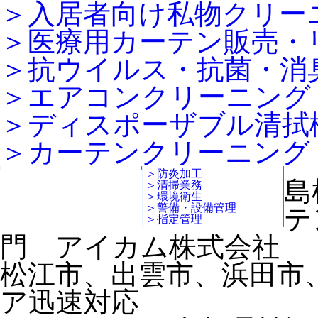
＞入居者向け私物クリー
＞医療用カーテン販売・
＞抗ウイルス・抗菌・消
＞エアコンクリーニング
＞ディスポーザブル清拭
＞カーテンクリーニング
＞防炎加工
島
＞清掃業務
＞環境衛生
＞警備・設備管理
テ
＞指定管理
門 アイカム株式会社
松江市、出雲市、浜田市
ア迅速対応